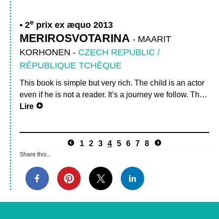
e
2
prix ex æquo 2013
MERIROSVOTARINA
-
MAARIT
KORHONEN
-
CZECH REPUBLIC /
RÉPUBLIQUE TCHÈQUE
This book is simple but very rich. The child is an actor
even if he is not a reader. It’s a journey we follow. Th…
Lire
1
2
3
4
5
6
7
8
Share this...