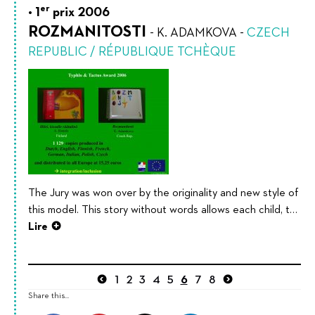
er
1
prix 2006
ROZMANITOSTI
-
K. ADAMKOVA
-
CZECH
REPUBLIC / RÉPUBLIQUE TCHÈQUE
The Jury was won over by the originality and new style of
this model. This story without words allows each child, t…
Lire
1
2
3
4
5
6
7
8
Share this...