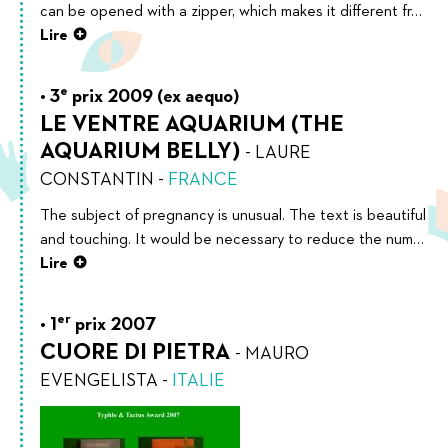
can be opened with a zipper, which makes it different fr…
Lire
e
3
prix 2009 (ex aequo)
LE VENTRE AQUARIUM (THE
AQUARIUM BELLY)
-
LAURE
CONSTANTIN
-
FRANCE
The subject of pregnancy is unusual. The text is beautiful
and touching. It would be necessary to reduce the num…
Lire
er
1
prix 2007
CUORE DI PIETRA
-
MAURO
EVENGELISTA
-
ITALIE